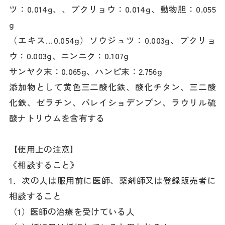
ツ：0.014g、、ブクリョウ：0.014g、動物胆：0.055
g
（エキス…0.054g）ソウジュツ：0.003g、ブクリョ
ウ：0.003g、ニンニク：0.107g
サンヤク末：0.065g、ハンピ末：2.756g
添加物として黄色三二酸化鉄、酸化チタン、三二酸
化鉄、ゼラチン、バレイショデンプン、ラウリル硫
酸ナトリウムを含有する
【使用上の注意】
《相談すること》
1．次の人は服用前に医師、薬剤師又は登録販売者に
相談すること
（1）医師の治療を受けている人